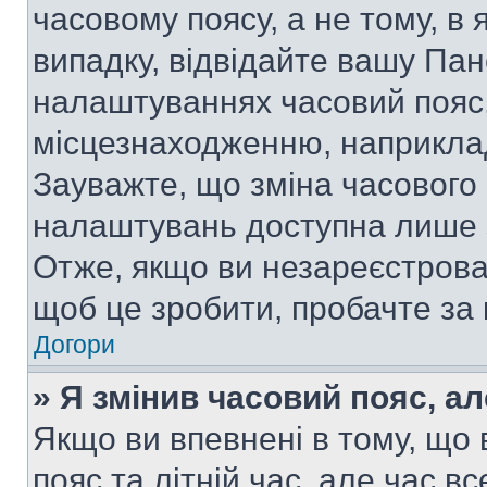
часовому поясу, а не тому, в
випадку, відвідайте вашу Пан
налаштуваннях часовий пояс,
місцезнаходженню, наприклад,
Зауважте, що зміна часового 
налаштувань доступна лише 
Отже, якщо ви незареєстрован
щоб це зробити, пробачте за
Догори
» Я змінив часовий пояс, ал
Якщо ви впевнені в тому, що
пояс та літній час, але час в