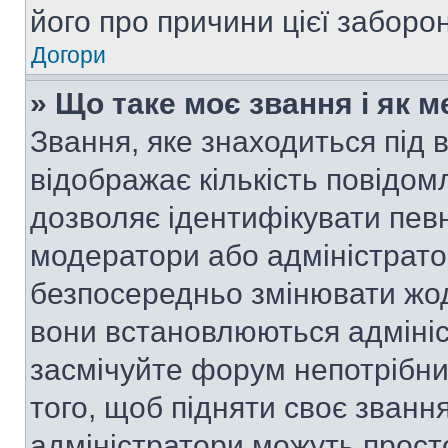
його про причини цієї заборо
Догори
» Що таке моє звання і як м
Звання, яке знаходиться під
відображає кількість повідом
дозволяє ідентифікувати певн
модератори або адміністрато
безпосередньо змінювати жод
вони встановлюються адмініс
засмічуйте форум непотрібн
того, щоб підняти своє званн
адміністратори можуть прост