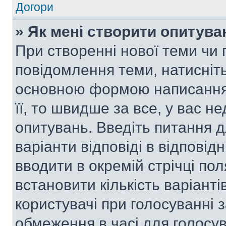
Догори
» Як мені створити опитува
При створенні нової теми чи 
повідомлення теми, натисніт
основною формою написання 
її, то швидше за все, у вас 
опитувань. Введіть питання д
варіанти відповіді в відповід
вводити в окремій стрічці поля
встановити кількість варіанті
користувачі при голосуванні з
обмеження в часі для голосув