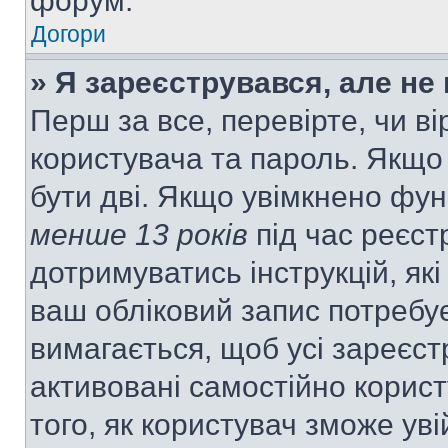
форум.
Догори
» Я зареєструвався, але не
Перш за все, перевірте, чи ві
користувача та пароль. Якщо
бути дві. Якщо увімкнено фу
менше 13 років
під час реєст
дотримуватись інструкцій, як
ваш обліковий запис потребу
вимагається, щоб усі зареєст
активовані самостійно корис
того, як користувач зможе уві