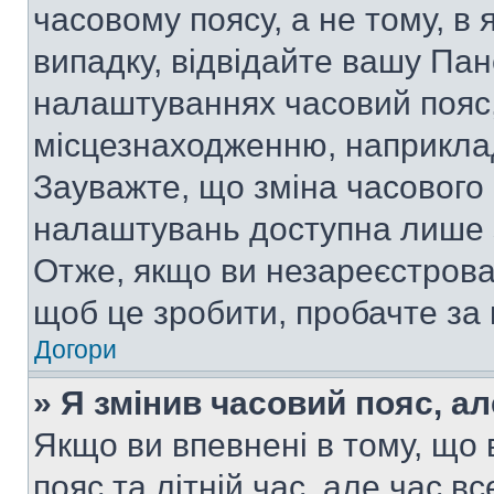
часовому поясу, а не тому, в
випадку, відвідайте вашу Пан
налаштуваннях часовий пояс,
місцезнаходженню, наприклад,
Зауважте, що зміна часового 
налаштувань доступна лише 
Отже, якщо ви незареєстрован
щоб це зробити, пробачте за
Догори
» Я змінив часовий пояс, ал
Якщо ви впевнені в тому, що
пояс та літній час, але час в