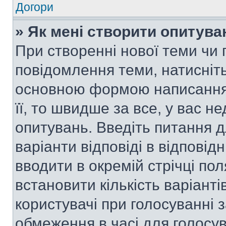
Догори
» Як мені створити опитува
При створенні нової теми чи 
повідомлення теми, натисніт
основною формою написання 
її, то швидше за все, у вас 
опитувань. Введіть питання д
варіанти відповіді в відповід
вводити в окремій стрічці поля
встановити кількість варіанті
користувачі при голосуванні з
обмеження в часі для голосув