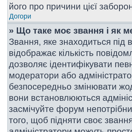
його про причини цієї заборо
Догори
» Що таке моє звання і як м
Звання, яке знаходиться під
відображає кількість повідом
дозволяє ідентифікувати певн
модератори або адміністрато
безпосередньо змінювати жод
вони встановлюються адмініс
засмічуйте форум непотрібн
того, щоб підняти своє званн
адміністратори можуть прост