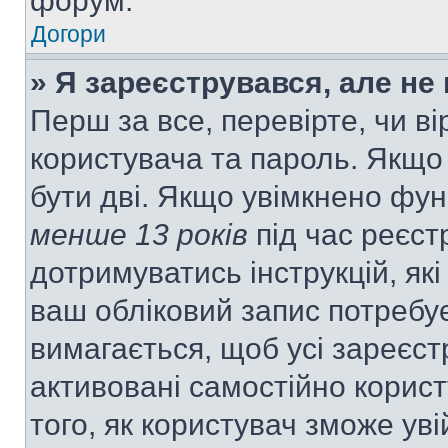
форум.
Догори
» Я зареєструвався, але не
Перш за все, перевірте, чи ві
користувача та пароль. Якщо
бути дві. Якщо увімкнено фу
менше 13 років
під час реєст
дотримуватись інструкцій, як
ваш обліковий запис потребу
вимагається, щоб усі зареєст
активовані самостійно корис
того, як користувач зможе уві