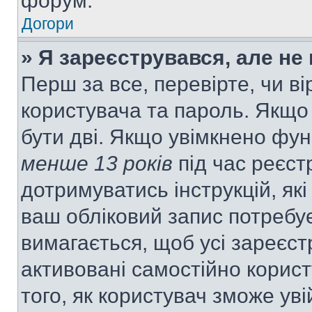
форум.
Догори
» Я зареєструвався, але не
Перш за все, перевірте, чи ві
користувача та пароль. Якщо
бути дві. Якщо увімкнено фу
менше 13 років
під час реєст
дотримуватись інструкцій, як
ваш обліковий запис потребу
вимагається, щоб усі зареєст
активовані самостійно корис
того, як користувач зможе уві