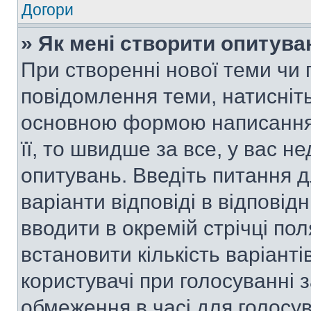
Догори
» Як мені створити опитува
При створенні нової теми чи 
повідомлення теми, натисніт
основною формою написання 
її, то швидше за все, у вас 
опитувань. Введіть питання д
варіанти відповіді в відповід
вводити в окремій стрічці поля
встановити кількість варіанті
користувачі при голосуванні з
обмеження в часі для голосув