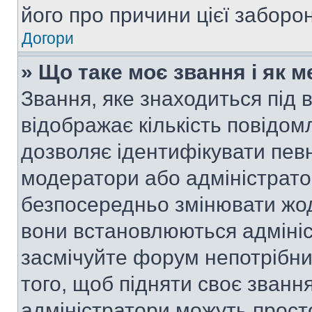
його про причини цієї заборо
Догори
» Що таке моє звання і як м
Звання, яке знаходиться під
відображає кількість повідом
дозволяє ідентифікувати певн
модератори або адміністрато
безпосередньо змінювати жод
вони встановлюються адмініс
засмічуйте форум непотрібн
того, щоб підняти своє званн
адміністратори можуть прост