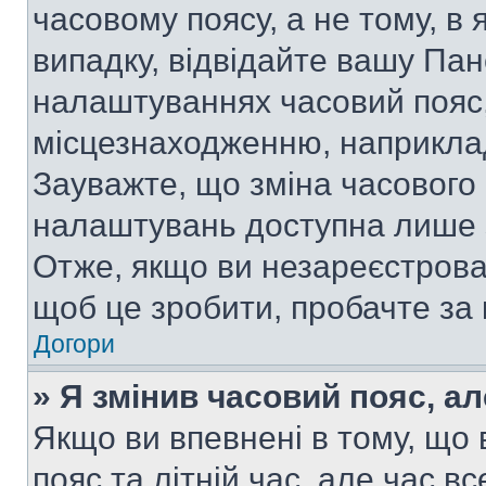
часовому поясу, а не тому, в
випадку, відвідайте вашу Пан
налаштуваннях часовий пояс,
місцезнаходженню, наприклад,
Зауважте, що зміна часового 
налаштувань доступна лише 
Отже, якщо ви незареєстрован
щоб це зробити, пробачте за
Догори
» Я змінив часовий пояс, ал
Якщо ви впевнені в тому, що
пояс та літній час, але час в