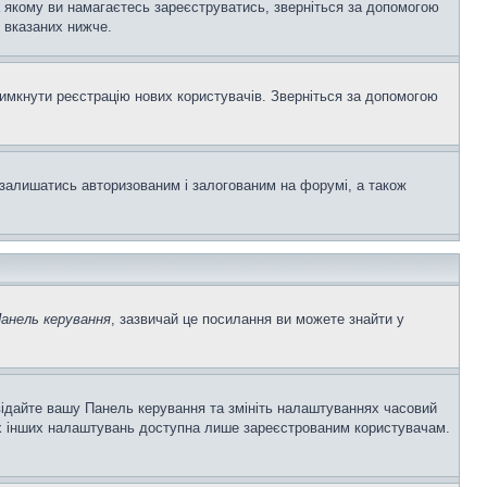
а якому ви намагаєтесь зареєструватись, зверніться за допомогою
 вказаних нижче.
вимкнути реєстрацію нових користувачів. Зверніться за допомогою
залишатись авторизованим і залогованим на форумі, а також
анель керування
, зазвичай це посилання ви можете знайти у
двідайте вашу Панель керування та змініть налаштуваннях часовий
ьох інших налаштувань доступна лише зареєстрованим користувачам.