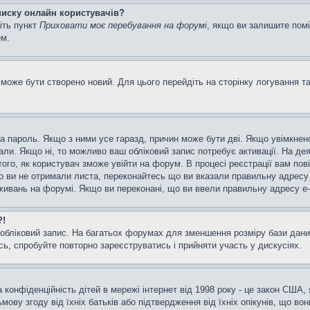
списку онлайн користувачів?
іть пункт
Приховати моє перебування на форумі
, якщо ви залишите пом
ем.
може бути створено новий. Для цього перейдіть на сторінку логування т
а та пароль. Якщо з ними усе гаразд, причин може бути дві. Якщо увімкн
мали. Якщо ні, то можливо ваш обліковий запис потребує активації. На д
ого, як користувач зможе увійти на форум. В процесі реєстрації вам пов
 ви не отримали листа, переконайтесь що ви вказали правильну адресу e
ивань на форумі. Якщо ви переконані, що ви ввели правильну адресу e-m
?!
бліковий запис. На багатьох форумах для зменшення розміру бази даних
ь, спробуйте повторно зареєструватись і прийняти участь у дискусіях.
та конфіденційність дітей в мережі інтернет від 1998 року - це закон США,
мову згоду від їхніх батьків або підтвердження від їхніх опікунів, що во