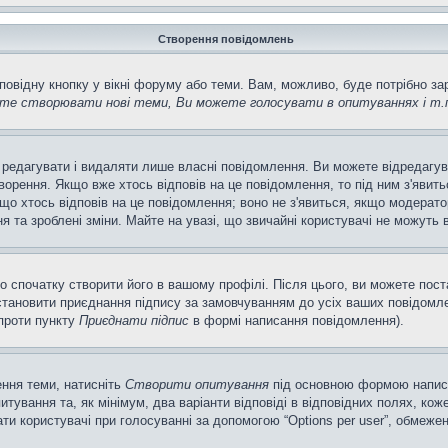
Створення повідомлень
повідну кнопку у вікні форуму або теми. Вам, можливо, буде потрібно з
те створювати нові теми, Ви можете голосувати в опитуваннях і т.
 редагувати і видаляти лише власні повідомлення. Ви можете відредагу
рення. Якщо вже хтось відповів на це повідомлення, то під ним з'явитьс
кщо хтось відповів на це повідомлення; воно не з'явиться, якщо модерато
та зроблені зміни. Майте на увазі, що звичайні користувачі не можуть в
о спочатку створити його в вашому профілі. Після цього, ви можете пос
тановити приєднання підпису за замовчуванням до усіх ваших повідомле
апроти пункту
Приєднати підпис
в формі написання повідомлення).
ення теми, натисніть
Створити опитування
під основною формою написан
ування та, як мінімум, два варіанти відповіді в відповідних полях, кожен
ирати користувачі при голосуванні за допомогою “Options per user”, обмеже