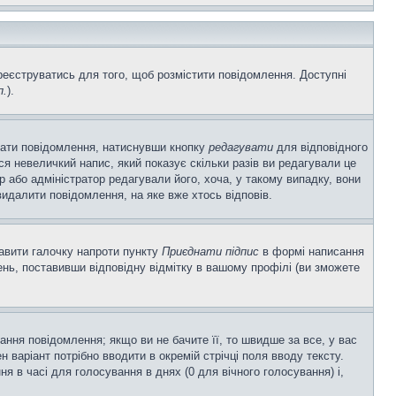
ареєструватись для того, щоб розмістити повідомлення. Доступні
п.
).
вати повідомлення, натиснувши кнопку
редагувати
для відповідного
я невеличкий напис, який показує скільки разів ви редагували це
р або адміністратор редагували його, хоча, у такому випадку, вони
идалити повідомлення, на яке вже хтось відповів.
тавити галочку напроти пункту
Приєднати підпис
в формі написання
нь, поставивши відповідну відмітку в вашому профілі (ви зможете
ня повідомлення; якщо ви не бачите її, то швидше за все, у вас
 варіант потрібно вводити в окремій стрічці поля вводу тексту.
ння в часі для голосування в днях (0 для вічного голосування) і,