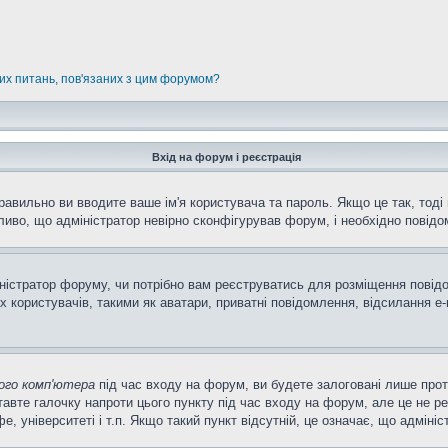
них питань, пов'язаних з цим форумом?
Вхід на форум і реєстрація
равильно ви вводите ваше ім'я користувача та пароль. Якщо це так, тоді 
иво, що адміністратор невірно сконфігурував форум, і необхідно повідо
міністратор форуму, чи потрібно вам реєструватись для розміщення повід
 користувачів, такими як аватари, приватні повідомлення, відсилання e-m
ого комп'ютера
під час входу на форум, ви будете залоговані лише про
авте галочку напроти цього пункту під час входу на форум, але це не р
фе, університеті і т.п. Якщо такий пункт відсутній, це означає, що адмін