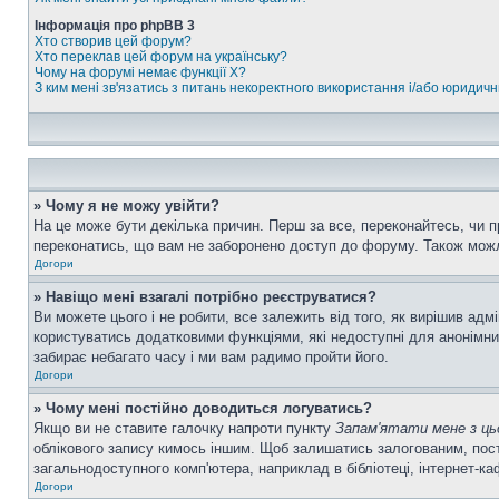
Інформація про phpBB 3
Хто створив цей форум?
Хто переклав цей форум на українську?
Чому на форумі немає функції X?
З ким мені зв'язатись з питань некоректного використання і/або юридич
» Чому я не можу увійти?
На це може бути декілька причин. Перш за все, переконайтесь, чи п
переконатись, що вам не заборонено доступ до форуму. Також можл
Догори
» Навіщо мені взагалі потрібно реєструватися?
Ви можете цього і не робити, все залежить від того, як вирішив ад
користуватись додатковими функціями, які недоступні для анонімних
забирає небагато часу і ми вам радимо пройти його.
Догори
» Чому мені постійно доводиться логуватись?
Якщо ви не ставите галочку напроти пункту
Запам'ятати мене з ць
облікового запису кимось іншим. Щоб залишатись залогованим, пост
загальнодоступного комп'ютера, наприклад в бібліотеці, інтернет-ка
Догори