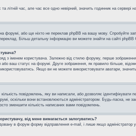
та літній час, але час все одно невірний, значить годинник на сервері н
 на форумі, або ще ніхто не переклав phpBB на вашу мову. Спробуйте зап
 переклад. Більш детальну інформацію ви можете знайти на сайті phpBB G
стувача?
яд з іменем користувача. Залежно від стилю форуму, перше зображення м
и або ваш статус на форумі. Друге зображення, як правило більше, відом
використовуватись. Якщо ви не можете використовувати аватари, значить
кількість повідомлень, яку ви написали, або дозволяє ідентифікувати пе
румі, оскільки вони встановлюються адміністратором. Будь-ласка, не з
росто зменшити кількість написаних вами повідомлень.
користувачу, від мене вимагається залогуватись?
удовану в форум форму відправлення e-mail, і лише якщо адміністратор 