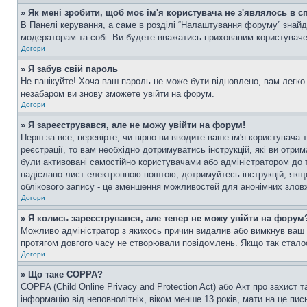
» Як мені зробити, щоб моє ім'я користувача не з'являлось в 
В Панелі керування, а саме в розділі “Налаштування форуму” знайд
модераторам та собі. Ви будете вважатись прихованим користувач
Догори
» Я забув свій пароль
Не панікуйте! Хоча ваш пароль не може бути відновлено, вам легко 
незабаром ви знову зможете увійти на форум.
Догори
» Я зареєструвався, але не можу увійти на форум!
Перш за все, перевірте, чи вірно ви вводите ваше ім'я користувач
реєстрації, то вам необхідно дотримуватись інструкцій, які ви отри
були активовані самостійно користувачами або адміністратором до т
надіслано лист електронною поштою, дотримуйтесь інструкцій, якщо
облікового запису - це зменшення можливостей для анонімних зловж
Догори
» Я колись зареєструвався, але тепер не можу увійти на форум
Можливо адміністратор з якихось причин видалив або вимкнув ваш о
протягом довгого часу не створювали повідомлень. Якщо так сталос
Догори
» Що таке COPPA?
COPPA (Child Online Privacy and Protection Act) або Акт про захист 
інформацію від неповнолітніх, віком менше 13 років, мати на це пись