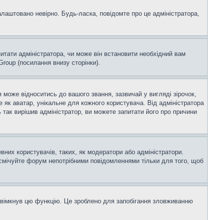
алаштовано невірно. Будь-ласка, повідомте про це адміністратора,
итати адміністратора, чи може він встановити необхідний вам
roup (посилання внизу сторінки).
оже відноситись до вашого звання, зазвичай у вигляді зірочок,
е як аватар, унікальне для кожного користувача. Від адміністратора
 так вирішив адміністратор, ви можете запитати його про причини
вних користувачів, таких, як модератори або адміністратори.
асмічуйте форум непотрібними повідомленнями тільки для того, щоб
увімкнув цю функцію. Це зроблено для запобігання зловживанню