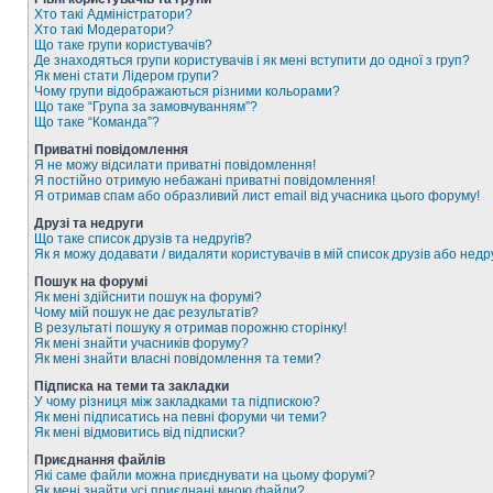
Хто такі Адміністратори?
Хто такі Модератори?
Що таке групи користувачів?
Де знаходяться групи користувачів і як мені вступити до одної з груп?
Як мені стати Лідером групи?
Чому групи відображаються різними кольорами?
Що таке “Група за замовчуванням”?
Що таке “Команда”?
Приватні повідомлення
Я не можу відсилати приватні повідомлення!
Я постійно отримую небажані приватні повідомлення!
Я отримав спам або образливий лист email від учасника цього форуму!
Друзі та недруги
Що таке список друзів та недругів?
Як я можу додавати / видаляти користувачів в мій список друзів або недр
Пошук на форумі
Як мені здійснити пошук на форумі?
Чому мій пошук не дає результатів?
В результаті пошуку я отримав порожню сторінку!
Як мені знайти учасників форуму?
Як мені знайти власні повідомлення та теми?
Підписка на теми та закладки
У чому різниця між закладками та підпискою?
Як мені підписатись на певні форуми чи теми?
Як мені відмовитись від підписки?
Приєднання файлів
Які саме файли можна приєднувати на цьому форумі?
Як мені знайти усі приєднані мною файли?