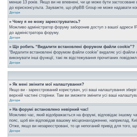
менше 13 років. Якщо ви не впевнені, чи це може бути застосоване 
до юрисконсульта. Зауважте, що phpBB Group не може надавати конс
Догори
» Чому я не можу зареєструватись?
Можливо адміністратор форуму заборонив доступ з вашої адреси IP 
до адміністратора форуму.
Догори
» Що робить “Видалити встановлені форумом файли cookie”?
“Видалити встановлені форумом файли cookie” видаляє усі файли c
виконувати інші функції, такі як відстежування прочитаних повідомл
Догори
» Як мені змінити мої налаштування?
Якщо ви - зареєстрований користувач, усі ваші налаштування зберіг
верхній частині сторінки. Там ви зможете змінити усі ваші налаштув
Догори
» На форумі встановлено невірний час!
Можливо час, який відображається на форумі, відповідає іншому ча
пояс, щоб він відповідав вашому місцезнаходженню, наприклад, Киї
Отже, якщо ви незареєстровані, то це непоганий привід для того, щ
Догори