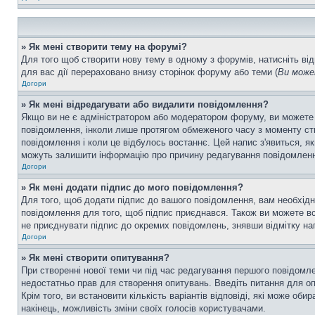
» Як мені створити тему на форумі?
Для того щоб створити нову тему в одному з форумів, натисніть від
для вас дії перераховано внизу сторінок форуму або теми (
Ви може
Догори
» Як мені відредагувати або видалити повідомлення?
Якщо ви не є адміністратором або модератором форуму, ви можете
повідомлення, інколи лише протягом обмеженого часу з моменту ство
повідомлення і коли це відбулось востаннє. Цей напис з'явиться, я
можуть залишити інформацію про причину редагування повідомлення 
Догори
» Як мені додати підпис до мого повідомлення?
Для того, щоб додати підпис до вашого повідомлення, вам необхідн
повідомлення для того, щоб підпис приєднався. Також ви можете вс
не приєднувати підпис до окремих повідомлень, знявши відмітку н
Догори
» Як мені створити опитування?
При створенні нової теми чи під час редагування першого повідомл
недостатньо прав для створення опитувань. Введіть питання для опит
Крім того, ви встановити кількість варіантів відповіді, які може об
накінець, можливість зміни своїх голосів користувачами.