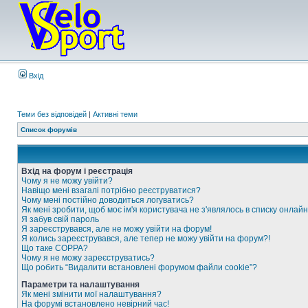
Вхід
Теми без відповідей
|
Активні теми
Список форумів
Вхід на форум і реєстрація
Чому я не можу увійти?
Навіщо мені взагалі потрібно реєструватися?
Чому мені постійно доводиться логуватись?
Як мені зробити, щоб моє ім'я користувача не з'являлось в списку онлайн
Я забув свій пароль
Я зареєструвався, але не можу увійти на форум!
Я колись зареєструвався, але тепер не можу увійти на форум?!
Що таке COPPA?
Чому я не можу зареєструватись?
Що робить “Видалити встановлені форумом файли cookie”?
Параметри та налаштування
Як мені змінити мої налаштування?
На форумі встановлено невірний час!