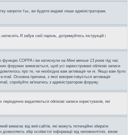
ітку напроти
, ви будете видимі лише адміністраторам,
Так
а натисніть
Я забув свій пароль
, дотримуйтесь інструкцій і
ено функцію COPPA і ви натиснули на
Мені менше 13 років
під час
еяких форумах вимагається, щоб усі зареєстровані облікові записи
ідомлялось про те, чи необхідна вам активація чи ні. Якщо вам було
-mail. Основна причина, з якої використовується активація
ail, спробуйте зв'язатись з адміністратором форуму.
 періодично видаляються облікові записи користувачів, які
 який вимагає від веб-сайтів, які можуть потенційно збирати
ни дозволяють збір особистої інформації від неповнолітніх, віком