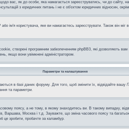
щодо вас, як до особи, яка намагається зареєструватись, чи до сайту, н
ультацій з юридичних питань і не є об'єктом юридичних відносин, окрім
або ім'я користувача, яке ви намагаєтесь зареєструвати. Також він міг 
ookie, створені програмним забезпеченням phpBB3, які дозволяють вам 
ень, якщо вони увімкнені адміністратором.
Параметри та налаштування
аються в базі даних форуму. Для того, щоб змінити їх, відвідайте вашу
П
ання та параметри.
совому поясу, а не тому, в якому знаходитесь ви. В такому випадку, ві
в, Варшава, Москва і т.д. Зауважте, що зміна часового поясу та багат
об це зробити, пробачте за каламбур.