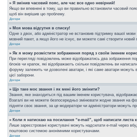
» Я змінив часовий пояс, але час все одно невірний!
Якщо ви впевнені в тому, що ви правильно встановили часовий пояс 
щоб він вирішив цю проблему.
Догори
» Моя мова відсутня в списку!
Одне з двох, або адміністратор не встановив підтримку вашої мови
мовний пакет, а якщо його не існує, ви можете самі створити новий
Догори
» Як я можу розмістити зображення поряд з своїм іменем кори
При перегляді повідомлень може відображатись два зображення пор
блоків чи крапок, які відображають скільки повідомлень ви написал
форуму залежить чи дозволені аватари, і які саме аватари можуть 
цієї заборони.
Догори
» Що таке моє звання і як мені його змінити?
Звання, яке знаходиться під вашим іменем користувача, відображає 
Взагалі ви не можете безпосередньо змінювати жодне звання на фо
підняти своє звання, за це модератори чи адміністратори можуть п
Догори
» Коли я натискаю на посилання “e-mail”, щоб написати листа 
Лише зареєстровані користувачі можуть надсилати e-mail через вб
поштовою системою анонімними користувачами.
Догори