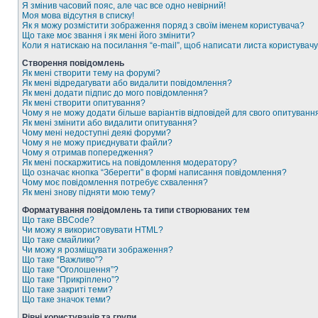
Я змінив часовий пояс, але час все одно невірний!
Моя мова відсутня в списку!
Як я можу розмістити зображення поряд з своїм іменем користувача?
Що таке моє звання і як мені його змінити?
Коли я натискаю на посилання “e-mail”, щоб написати листа користувачу
Створення повідомлень
Як мені створити тему на форумі?
Як мені відредагувати або видалити повідомлення?
Як мені додати підпис до мого повідомлення?
Як мені створити опитування?
Чому я не можу додати більше варіантів відповідей для свого опитуванн
Як мені змінити або видалити опитування?
Чому мені недоступні деякі форуми?
Чому я не можу приєднувати файли?
Чому я отримав попередження?
Як мені поскаржитись на повідомлення модератору?
Що означає кнопка “Зберегти” в формі написання повідомлення?
Чому моє повідомлення потребує схвалення?
Як мені знову підняти мою тему?
Форматування повідомлень та типи створюваних тем
Що таке BBCode?
Чи можу я використовувати HTML?
Що таке смайлики?
Чи можу я розміщувати зображення?
Що таке “Важливо”?
Що таке “Оголошення”?
Що таке “Прикріплено”?
Що таке закриті теми?
Що таке значок теми?
Рівні користувачів та групи