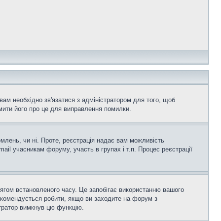
вам необхідно зв'язатися з адміністратором для того, щоб
мити його про це для виправлення помилки.
омлень, чи ні. Проте, реєстрація надає вам можливість
ail учасникам форуму, участь в групах і т.п. Процес реєстрації
тягом встановленого часу. Це запобігає використанню вашого
екомендується робити, якщо ви заходите на форум з
істратор вимкнув цю функцію.