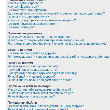
Хто такі Адміністратори?
Хто такі Модератори?
Що таке групи користувачів?
Де знаходяться групи користувачів і як мені вступити до одної з груп?
Як мені стати Лідером групи?
Чому групи відображаються різними кольорами?
Що таке “Група за замовчуванням”?
Що таке “Команда”?
Приватні повідомлення
Я не можу відсилати приватні повідомлення!
Я постійно отримую небажані приватні повідомлення!
Я отримав спам або образливий лист email від учасника цього форуму!
Друзі та недруги
Що таке список друзів та недругів?
Як я можу додавати / видаляти користувачів в мій список друзів або недр
Пошук на форумі
Як мені здійснити пошук на форумі?
Чому мій пошук не дає результатів?
В результаті пошуку я отримав порожню сторінку!
Як мені знайти учасників форуму?
Як мені знайти власні повідомлення та теми?
Підписка на теми та закладки
У чому різниця між закладками та підпискою?
Як мені підписатись на певні форуми чи теми?
Як мені відмовитись від підписки?
Приєднання файлів
Які саме файли можна приєднувати на цьому форумі?
Як мені знайти усі приєднані мною файли?