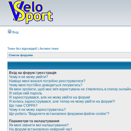
Вхід
Теми без відповідей
|
Активні теми
Список форумів
Вхід на форум і реєстрація
Чому я не можу увійти?
Навіщо мені взагалі потрібно реєструватися?
Чому мені постійно доводиться логуватись?
Як мені зробити, щоб моє ім'я користувача не з'являлось в списку онлайн
Я забув свій пароль
Я зареєструвався, але не можу увійти на форум!
Я колись зареєструвався, але тепер не можу увійти на форум?!
Що таке COPPA?
Чому я не можу зареєструватись?
Що робить “Видалити встановлені форумом файли cookie”?
Параметри та налаштування
Як мені змінити мої налаштування?
На форумі встановлено невірний час!