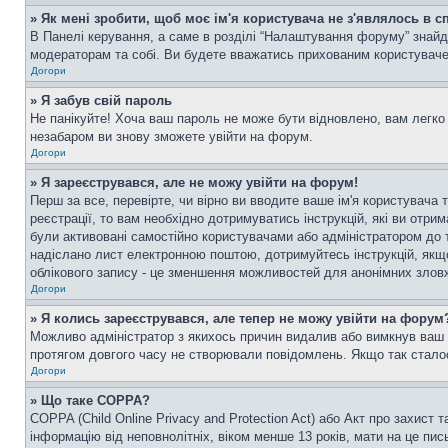
» Як мені зробити, щоб моє ім'я користувача не з'являлось в 
В Панелі керування, а саме в розділі “Налаштування форуму” знайд
модераторам та собі. Ви будете вважатись прихованим користувач
Догори
» Я забув свій пароль
Не панікуйте! Хоча ваш пароль не може бути відновлено, вам легко 
незабаром ви знову зможете увійти на форум.
Догори
» Я зареєструвався, але не можу увійти на форум!
Перш за все, перевірте, чи вірно ви вводите ваше ім'я користувач
реєстрації, то вам необхідно дотримуватись інструкцій, які ви отри
були активовані самостійно користувачами або адміністратором до т
надіслано лист електронною поштою, дотримуйтесь інструкцій, якщо
облікового запису - це зменшення можливостей для анонімних зловж
Догори
» Я колись зареєструвався, але тепер не можу увійти на форум
Можливо адміністратор з якихось причин видалив або вимкнув ваш о
протягом довгого часу не створювали повідомлень. Якщо так сталос
Догори
» Що таке COPPA?
COPPA (Child Online Privacy and Protection Act) або Акт про захист 
інформацію від неповнолітніх, віком менше 13 років, мати на це пись