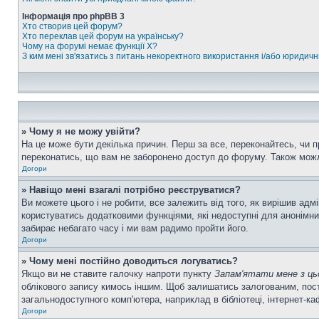
Інформація про phpBB 3
Хто створив цей форум?
Хто переклав цей форум на українську?
Чому на форумі немає функції X?
З ким мені зв'язатись з питань некоректного використання і/або юридич
» Чому я не можу увійти?
На це може бути декілька причин. Перш за все, переконайтесь, чи п
переконатись, що вам не заборонено доступ до форуму. Також можл
Догори
» Навіщо мені взагалі потрібно реєструватися?
Ви можете цього і не робити, все залежить від того, як вирішив ад
користуватись додатковими функціями, які недоступні для анонімних
забирає небагато часу і ми вам радимо пройти його.
Догори
» Чому мені постійно доводиться логуватись?
Якщо ви не ставите галочку напроти пункту
Запам'ятати мене з ць
облікового запису кимось іншим. Щоб залишатись залогованим, пост
загальнодоступного комп'ютера, наприклад в бібліотеці, інтернет-ка
Догори