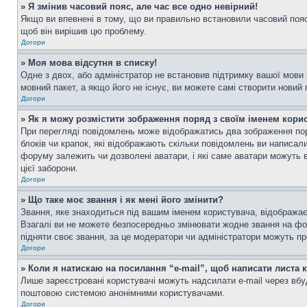
» Я змінив часовий пояс, але час все одно невірний!
Якщо ви впевнені в тому, що ви правильно встановили часовий пояс 
щоб він вирішив цю проблему.
Догори
» Моя мова відсутня в списку!
Одне з двох, або адміністратор не встановив підтримку вашої мови
мовний пакет, а якщо його не існує, ви можете самі створити новий
Догори
» Як я можу розмістити зображення поряд з своїм іменем кори
При перегляді повідомлень може відображатись два зображення пор
блоків чи крапок, які відображають скільки повідомлень ви написал
форуму залежить чи дозволені аватари, і які саме аватари можуть 
цієї заборони.
Догори
» Що таке моє звання і як мені його змінити?
Звання, яке знаходиться під вашим іменем користувача, відображає 
Взагалі ви не можете безпосередньо змінювати жодне звання на фо
підняти своє звання, за це модератори чи адміністратори можуть п
Догори
» Коли я натискаю на посилання “e-mail”, щоб написати листа 
Лише зареєстровані користувачі можуть надсилати e-mail через вб
поштовою системою анонімними користувачами.
Догори