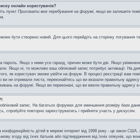
списку онлайн користувачів?
іть пункт
Приховати моє перебування на форумі
, якщо ви залишите пом
ем.
може бути створено новий. Для цього перейдіть на сторінку логування т
а та пароль. Якщо з ними усе гаразд, причин може бути дві. Якщо увімкн
мали. Якщо ні, то можливо ваш обліковий запис потребує активації. На д
ого, як користувач зможе увійти на форум. В процесі реєстрації вам пов
 ви не отримали листа, переконайтесь що ви вказали правильну адресу e
ивань на форумі. Якщо ви переконані, що ви ввели правильну адресу e-m
?!
бліковий запис. На багатьох форумах для зменшення розміру бази даних
ь, спробуйте повторно зареєструватись і прийняти участь у дискусіях.
та конфіденційність дітей в мережі інтернет від 1998 року - це закон США,
мову згоду від їхніх батьків або підтвердження від їхніх опікунів, що во