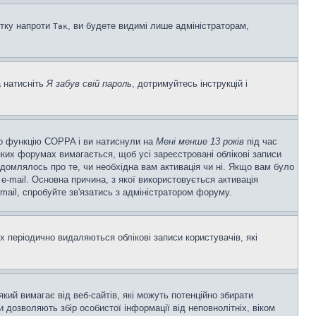
ітку напроти
, ви будете видимі лише адміністраторам,
Так
а натисніть
Я забув свій пароль
, дотримуйтесь інструкцій і
ено функцію COPPA і ви натиснули на
Мені менше 13 років
під час
еяких форумах вимагається, щоб усі зареєстровані облікові записи
ідомлялось про те, чи необхідна вам активація чи ні. Якщо вам було
-mail. Основна причина, з якої використовується активація
ail, спробуйте зв'язатись з адміністратором форуму.
 періодично видаляються облікові записи користувачів, які
 який вимагає від веб-сайтів, які можуть потенційно збирати
ни дозволяють збір особистої інформації від неповнолітніх, віком