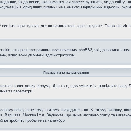
щодо вас, як до особи, яка намагається зареєструватись, чи до сайту, н
ультацій з юридичних питань і не є об'єктом юридичних відносин, окрім
або ім'я користувача, яке ви намагаєтесь зареєструвати. Також він міг 
ookie, створені програмним забезпеченням phpBB3, які дозволяють вам 
ень, якщо вони увімкнені адміністратором.
Параметри та налаштування
аються в базі даних форуму. Для того, щоб змінити їх, відвідайте вашу
П
ання та параметри.
совому поясу, а не тому, в якому знаходитесь ви. В такому випадку, ві
в, Варшава, Москва і т.д. Зауважте, що зміна часового поясу та багат
об це зробити, пробачте за каламбур.