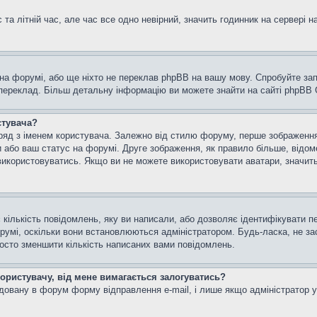
та літній час, але час все одно невірний, значить годинник на сервері н
 на форумі, або ще ніхто не переклав phpBB на вашу мову. Спробуйте зап
 переклад. Більш детальну інформацію ви можете знайти на сайті phpBB G
стувача?
яд з іменем користувача. Залежно від стилю форуму, перше зображення м
и або ваш статус на форумі. Друге зображення, як правило більше, відом
використовуватись. Якщо ви не можете використовувати аватари, значить
кількість повідомлень, яку ви написали, або дозволяє ідентифікувати пе
румі, оскільки вони встановлюються адміністратором. Будь-ласка, не з
росто зменшити кількість написаних вами повідомлень.
користувачу, від мене вимагається залогуватись?
удовану в форум форму відправлення e-mail, і лише якщо адміністратор 