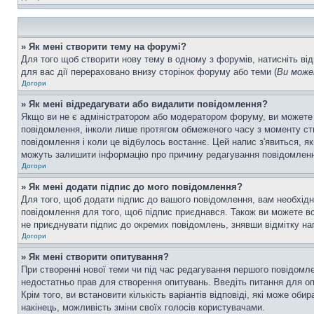
» Як мені створити тему на форумі?
Для того щоб створити нову тему в одному з форумів, натисніть від
для вас дії перераховано внизу сторінок форуму або теми (
Ви може
Догори
» Як мені відредагувати або видалити повідомлення?
Якщо ви не є адміністратором або модератором форуму, ви можете
повідомлення, інколи лише протягом обмеженого часу з моменту ство
повідомлення і коли це відбулось востаннє. Цей напис з'явиться, я
можуть залишити інформацію про причину редагування повідомлення 
Догори
» Як мені додати підпис до мого повідомлення?
Для того, щоб додати підпис до вашого повідомлення, вам необхідн
повідомлення для того, щоб підпис приєднався. Також ви можете вс
не приєднувати підпис до окремих повідомлень, знявши відмітку н
Догори
» Як мені створити опитування?
При створенні нової теми чи під час редагування першого повідомл
недостатньо прав для створення опитувань. Введіть питання для опит
Крім того, ви встановити кількість варіантів відповіді, які може об
накінець, можливість зміни своїх голосів користувачами.