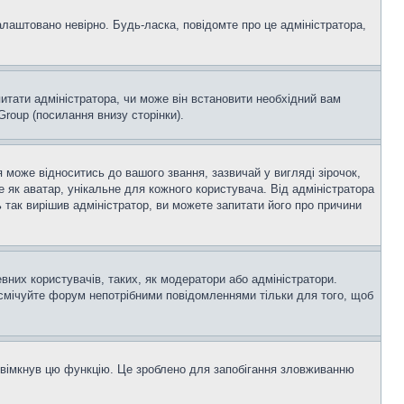
алаштовано невірно. Будь-ласка, повідомте про це адміністратора,
итати адміністратора, чи може він встановити необхідний вам
roup (посилання внизу сторінки).
оже відноситись до вашого звання, зазвичай у вигляді зірочок,
е як аватар, унікальне для кожного користувача. Від адміністратора
 так вирішив адміністратор, ви можете запитати його про причини
вних користувачів, таких, як модератори або адміністратори.
асмічуйте форум непотрібними повідомленнями тільки для того, щоб
увімкнув цю функцію. Це зроблено для запобігання зловживанню