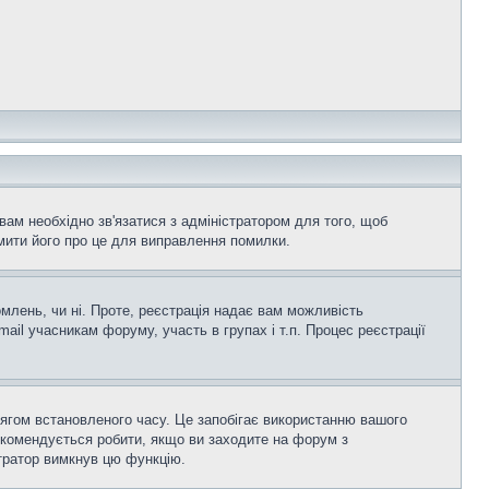
вам необхідно зв'язатися з адміністратором для того, щоб
мити його про це для виправлення помилки.
омлень, чи ні. Проте, реєстрація надає вам можливість
ail учасникам форуму, участь в групах і т.п. Процес реєстрації
тягом встановленого часу. Це запобігає використанню вашого
екомендується робити, якщо ви заходите на форум з
істратор вимкнув цю функцію.