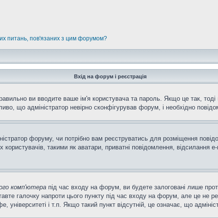
них питань, пов'язаних з цим форумом?
Вхід на форум і реєстрація
равильно ви вводите ваше ім'я користувача та пароль. Якщо це так, тоді 
иво, що адміністратор невірно сконфігурував форум, і необхідно повідо
міністратор форуму, чи потрібно вам реєструватись для розміщення повід
 користувачів, такими як аватари, приватні повідомлення, відсилання e-m
ого комп'ютера
під час входу на форум, ви будете залоговані лише про
авте галочку напроти цього пункту під час входу на форум, але це не р
фе, університеті і т.п. Якщо такий пункт відсутній, це означає, що адмін