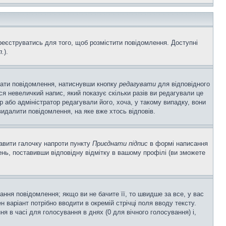
ареєструватись для того, щоб розмістити повідомлення. Доступні
п.
).
вати повідомлення, натиснувши кнопку
редагувати
для відповідного
я невеличкий напис, який показує скільки разів ви редагували це
р або адміністратор редагували його, хоча, у такому випадку, вони
идалити повідомлення, на яке вже хтось відповів.
тавити галочку напроти пункту
Приєднати підпис
в формі написання
нь, поставивши відповідну відмітку в вашому профілі (ви зможете
ня повідомлення; якщо ви не бачите її, то швидше за все, у вас
 варіант потрібно вводити в окремій стрічці поля вводу тексту.
ння в часі для голосування в днях (0 для вічного голосування) і,