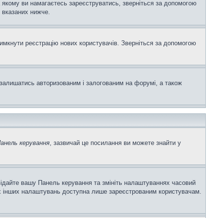
а якому ви намагаєтесь зареєструватись, зверніться за допомогою
 вказаних нижче.
вимкнути реєстрацію нових користувачів. Зверніться за допомогою
залишатись авторизованим і залогованим на форумі, а також
анель керування
, зазвичай це посилання ви можете знайти у
двідайте вашу Панель керування та змініть налаштуваннях часовий
ьох інших налаштувань доступна лише зареєстрованим користувачам.