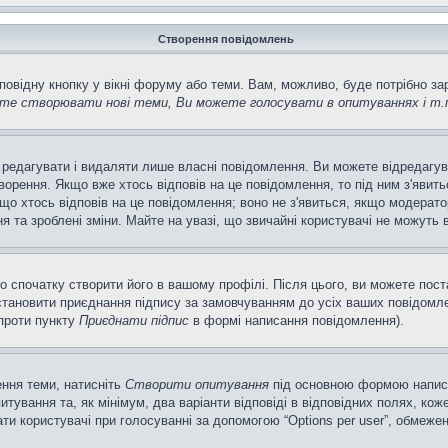
Створення повідомлень
повідну кнопку у вікні форуму або теми. Вам, можливо, буде потрібно з
те створювати нові теми, Ви можете голосувати в опитуваннях і т.
 редагувати і видаляти лише власні повідомлення. Ви можете відредагу
рення. Якщо вже хтось відповів на це повідомлення, то під ним з'явитьс
кщо хтось відповів на це повідомлення; воно не з'явиться, якщо модерато
та зроблені зміни. Майте на увазі, що звичайні користувачі не можуть в
о спочатку створити його в вашому профілі. Після цього, ви можете пос
тановити приєднання підпису за замовчуванням до усіх ваших повідомле
апроти пункту
Приєднати підпис
в формі написання повідомлення).
ення теми, натисніть
Створити опитування
під основною формою написан
ування та, як мінімум, два варіанти відповіді в відповідних полях, кожен
ирати користувачі при голосуванні за допомогою “Options per user”, обмеже