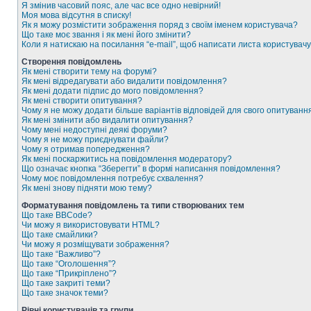
Я змінив часовий пояс, але час все одно невірний!
Моя мова відсутня в списку!
Як я можу розмістити зображення поряд з своїм іменем користувача?
Що таке моє звання і як мені його змінити?
Коли я натискаю на посилання “e-mail”, щоб написати листа користувачу
Створення повідомлень
Як мені створити тему на форумі?
Як мені відредагувати або видалити повідомлення?
Як мені додати підпис до мого повідомлення?
Як мені створити опитування?
Чому я не можу додати більше варіантів відповідей для свого опитуванн
Як мені змінити або видалити опитування?
Чому мені недоступні деякі форуми?
Чому я не можу приєднувати файли?
Чому я отримав попередження?
Як мені поскаржитись на повідомлення модератору?
Що означає кнопка “Зберегти” в формі написання повідомлення?
Чому моє повідомлення потребує схвалення?
Як мені знову підняти мою тему?
Форматування повідомлень та типи створюваних тем
Що таке BBCode?
Чи можу я використовувати HTML?
Що таке смайлики?
Чи можу я розміщувати зображення?
Що таке “Важливо”?
Що таке “Оголошення”?
Що таке “Прикріплено”?
Що таке закриті теми?
Що таке значок теми?
Рівні користувачів та групи