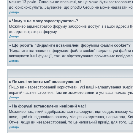
менше 13 років. Якщо ви не впевнені, чи це може бути застосоване 
до юрисконсульта. Зауважте, що phpBB Group не може надавати конс
Догори
» Чому я не можу зареєструватись?
Можливо адміністратор форуму заборонив доступ з вашої адреси IP 
до адміністратора форуму.
Догори
» Що робить “Видалити встановлені форумом файли cookie”?
“Видалити встановлені форумом файли cookie” видаляє усі файли c
виконувати інші функції, такі як відстежування прочитаних повідомл
Догори
» Як мені змінити мої налаштування?
Якщо ви - зареєстрований користувач, усі ваші налаштування зберіг
верхній частині сторінки. Там ви зможете змінити усі ваші налаштув
Догори
» На форумі встановлено невірний час!
Можливо час, який відображається на форумі, відповідає іншому ча
пояс, щоб він відповідав вашому місцезнаходженню, наприклад, Киї
Отже, якщо ви незареєстровані, то це непоганий привід для того, щ
Догори